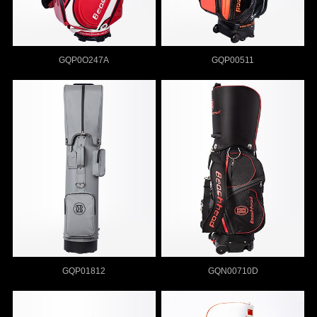
GQP0O247A
GQP00511
GQP01812
GQN00710D