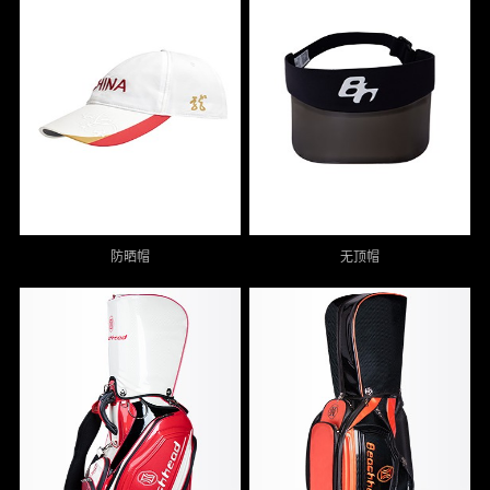
防晒帽
无顶帽