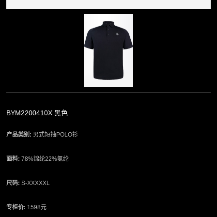
BYM2200410X 黑色
产品类别:
男式短袖POLO衫
面料:
78%锦纶22%氨纶
尺码:
S-XXXXXL
专柜价:
1598元