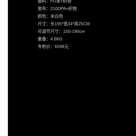
面料：PU革+织物
里布：210DPA+织物
颜色：米白色
尺寸：长195*宽34*高25CM
可调节尺寸：150-190cm
重量：4.8KG
专柜价：6598元